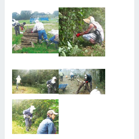
ト
ク
ヌ
ギ
養
生・
ホ
ダ
ギ
整
備
令
和
3
年
10
月