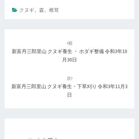
クヌギ
、
森
、
椎茸
投
稿
前
ナ
新富丹三郎里山 クヌギ養生 ・ ホダギ整備 令和3年10
ビ
月30日
ゲ
ー
次
シ
新富丹三郎里山 クヌギ養生・下草刈り 令和3年11月3
ョ
日
ン