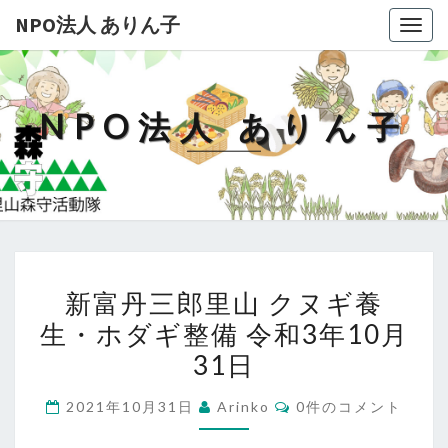
NPO法人 ありん子
Togg
navig
NPO法人 ありん子
新
新富丹三郎里山 クヌギ養
富
生・ホダギ整備 令和3年10月
丹
31日
三
郎
コ
2021年10月31日
Arinko
0件のコメント
里
メ
ン
山