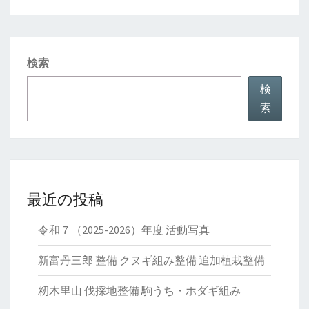
検索
検
索
最近の投稿
令和７（2025-2026）年度 活動写真
新富丹三郎 整備 クヌギ組み整備 追加植栽整備
籾木里山 伐採地整備 駒うち・ホダギ組み