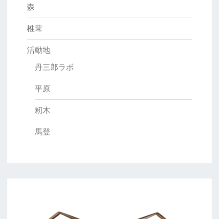
森
椎茸
活動地
丹三郎ラボ
平原
籾木
馬登