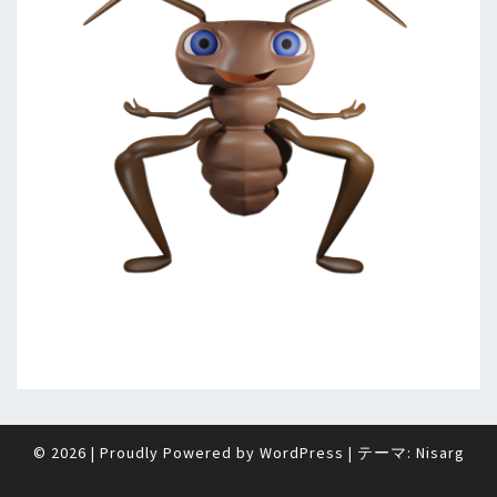
© 2026
|
Proudly Powered by
WordPress
|
テーマ:
Nisarg