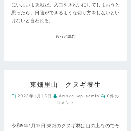
にいよいよ挑戦だ。入口をきれいにしてしまおうと
ホ
思ったら、日陰ができるような切り方をしないとい
ダ
けないと言われる。…
ギ
組
もっと読む
もっと読む
東
東畑里山 クヌギ養生
畑
里
コ
2023年1月15日
Arinko_wp_admin
0件の
メ
山
コメント
ン
ト
ク
ヌ
令和5年1月15日 東畑のクヌギ林は山の上なのでそ
ギ