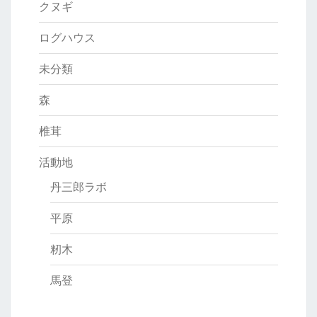
クヌギ
ログハウス
未分類
森
椎茸
活動地
丹三郎ラボ
平原
籾木
馬登