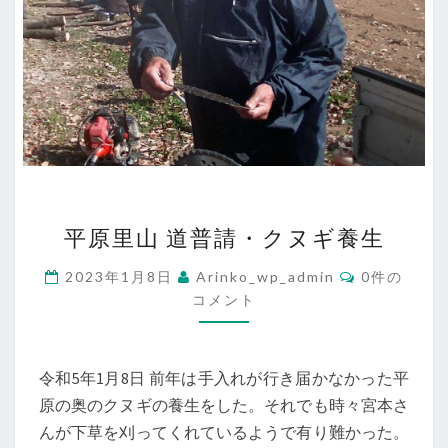
生
平
平原里山 道普請・クヌギ養生
原
里
コ
2023年1月8日
Arinko_wp_admin
0件の
メ
山
コメント
ン
ト
道
普
令和5年1月8日 前年は手入れが行き届かなかった平
請・
原の奥のクヌギの養生をした。それでも時々宮本さ
ク
んが下草を刈ってくれているようで有り難かった。
ヌ