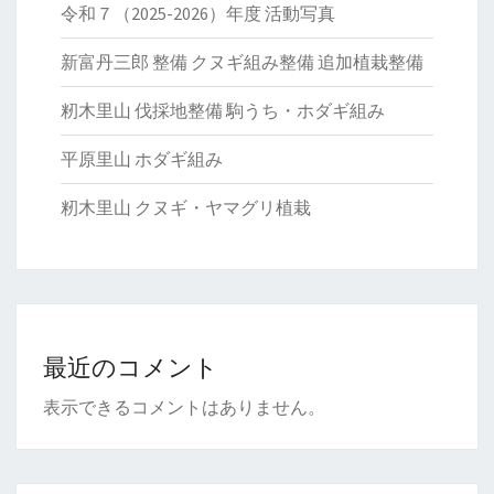
令和７（2025-2026）年度 活動写真
新富丹三郎 整備 クヌギ組み整備 追加植栽整備
籾木里山 伐採地整備 駒うち・ホダギ組み
平原里山 ホダギ組み
籾木里山 クヌギ・ヤマグリ植栽
最近のコメント
表示できるコメントはありません。