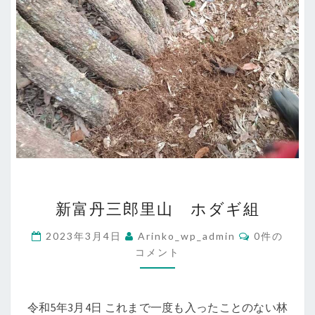
新
新富丹三郎里山 ホダギ組
富
丹
コ
2023年3月4日
Arinko_wp_admin
0件の
メ
三
コメント
ン
ト
郎
里
令和5年3月4日 これまで一度も入ったことのない林
山