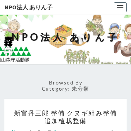
NPO法人 ありん子
Togg
navig
NPO法人 ありん子
Browsed By
Category:
未分類
新
新富丹三郎 整備 クヌギ組み整備
富
追加植栽整備
丹
三
コ