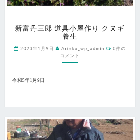
新
新富丹三郎 道具小屋作り クヌギ
富
養生
丹
三
コ
2023年1月9日
Arinko_wp_admin
0件の
メ
郎
コメント
ン
ト
道
具
令和5年1月9日
小
屋
作
り
ク
ヌ
ギ
養