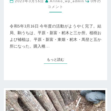
2023年3月16日
Arinko_wp_admin
0件の
メ
郎
コメント
ン
ト
整
備
令和5年3月16日 今年度の活動がようやく完了。結
ク
局、駒うちは、平原・新富・籾木と三か所。植樹お
ヌ
よび補植は、平原・新富・東畑・籾木・馬登と五か
ギ
所になった。購入種…
組
み
もっと読む
もっと読む
整
備
追
加
植
栽
整
備