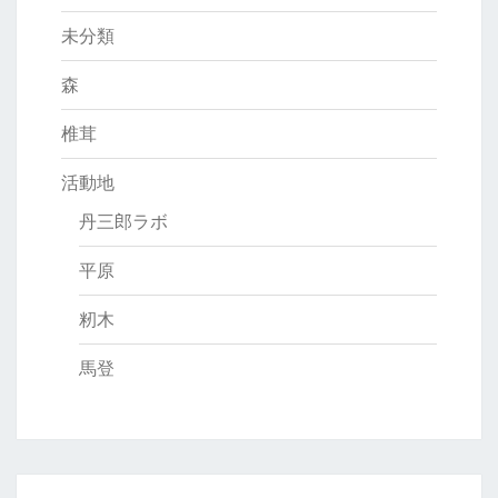
未分類
森
椎茸
活動地
丹三郎ラボ
平原
籾木
馬登