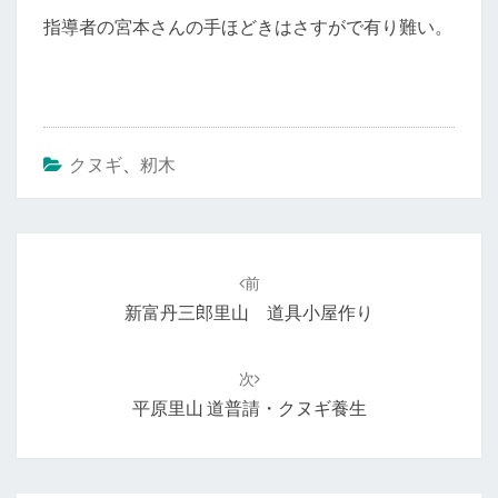
指導者の宮本さんの手ほどきはさすがで有り難い。
クヌギ
、
籾木
投
稿
前
ナ
新富丹三郎里山 道具小屋作り
ビ
ゲ
次
ー
平原里山 道普請・クヌギ養生
シ
ョ
ン