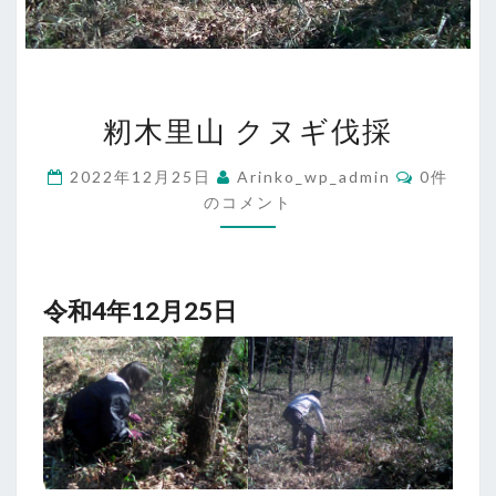
籾
籾木里山 クヌギ伐採
木
里
コ
2022年12月25日
Arinko_wp_admin
0件
メ
山
のコメント
ン
ク
ト
ヌ
ギ
令和4年12月25日
伐
採