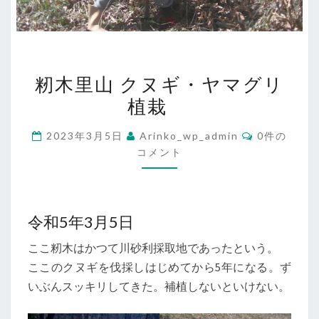
籾
籾木里山 クヌギ・ヤマグリ
木
植栽
里
山
コ
2023年3月5日
Arinko_wp_admin
0件の
ク
メ
コメント
ン
ヌ
ト
ギ・
ヤ
令和5年3月5日
マ
グ
ここ籾木はかつて川砂利採取地であったという。
リ
ここのクヌギを伐採しはじめてから5年になる。ず
植
いぶんスッキリしてきた。補植しないといけない。
栽