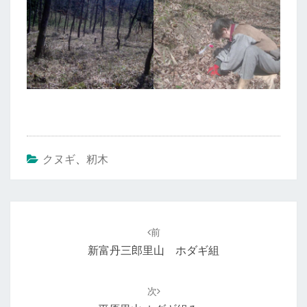
クヌギ
、
籾木
投
稿
前
ナ
新富丹三郎里山 ホダギ組
ビ
ゲ
次
ー