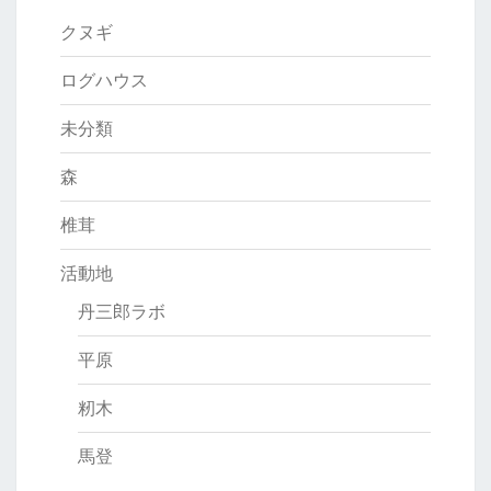
クヌギ
ログハウス
未分類
森
椎茸
活動地
丹三郎ラボ
平原
籾木
馬登