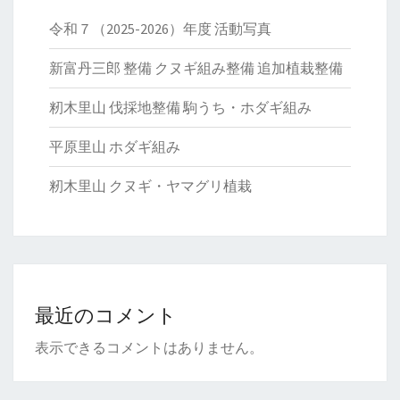
令和７（2025-2026）年度 活動写真
新富丹三郎 整備 クヌギ組み整備 追加植栽整備
籾木里山 伐採地整備 駒うち・ホダギ組み
平原里山 ホダギ組み
籾木里山 クヌギ・ヤマグリ植栽
最近のコメント
表示できるコメントはありません。