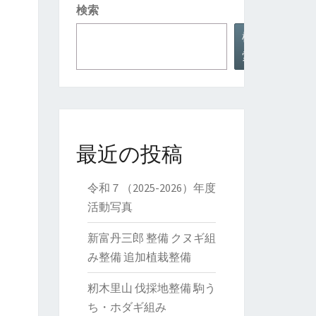
検索
検
索
最近の投稿
令和７（2025-2026）年度
活動写真
新富丹三郎 整備 クヌギ組
み整備 追加植栽整備
籾木里山 伐採地整備 駒う
ち・ホダギ組み