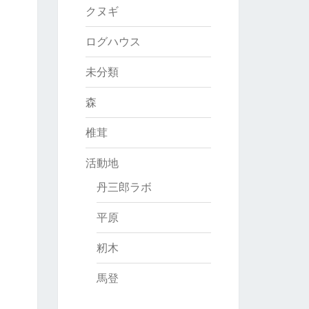
クヌギ
ログハウス
未分類
森
椎茸
活動地
丹三郎ラボ
平原
籾木
馬登