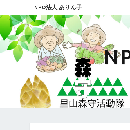
NPO法人 ありん子
N