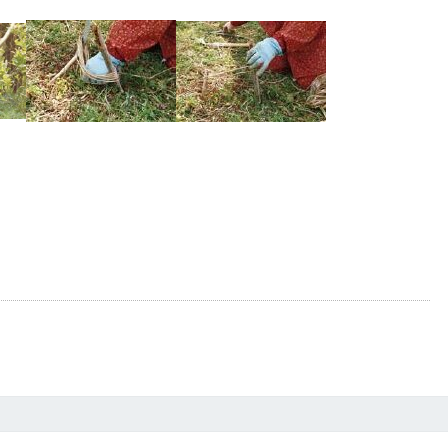
マ
グ
リ
植
栽
令
和
4
年
3
月
13
日