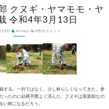
籾
郎 クヌギ・ヤマモモ・ヤ
木・
 令和4年3月13日
新
富
コ
丹
月13日
Arinko
0件のコメント
メ
ン
三
ト
郎
ク
ヌ
ギ・
ヤ
マ
栽する。一列ではなく、少し林らしくなってきた。参
モ
だったのに結構手際よく済んだ。クヌギは落葉樹なの
モ・
るい林になるだろう。
ヤ