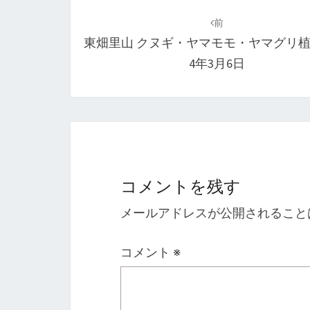
投
稿
前
東畑里山 クヌギ・ヤマモモ・ヤマグリ植
ナ
4年3月6日
ビ
ゲ
ー
シ
ョ
コメントを残す
ン
メールアドレスが公開されること
コメント
※