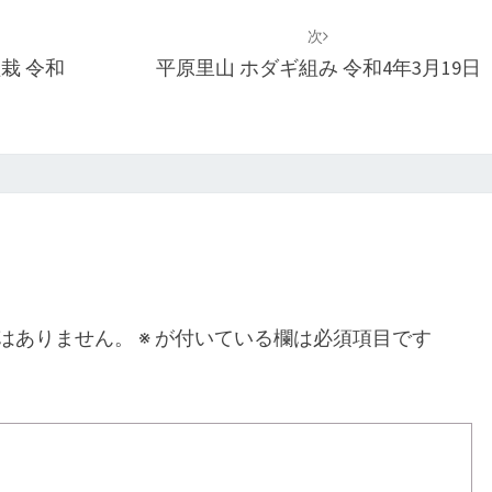
次
栽 令和
平原里山 ホダギ組み 令和4年3月19日
はありません。
※
が付いている欄は必須項目です