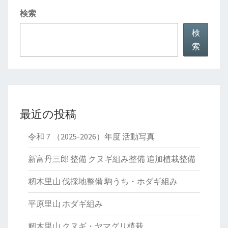
検索
検
索
最近の投稿
令和７（2025-2026）年度 活動写真
新富丹三郎 整備 クヌギ組み整備 追加植栽整備
籾木里山 伐採地整備 駒うち・ホダギ組み
平原里山 ホダギ組み
籾木里山 クヌギ・ヤマグリ植栽