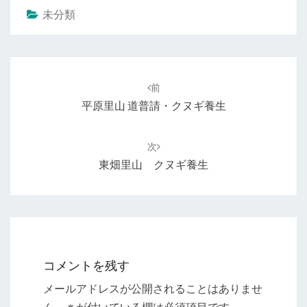
未分類
投
稿
前
ナ
平原里山 道普請・クヌギ養生
ビ
ゲ
次
ー
東畑里山 クヌギ養生
シ
ョ
ン
コメントを残す
メールアドレスが公開されることはありませ
ん。
※
が付いている欄は必須項目です