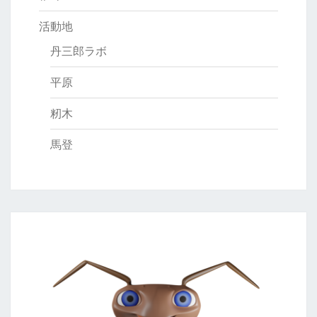
活動地
丹三郎ラボ
平原
籾木
馬登