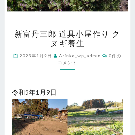
新
新富丹三郎 道具小屋作り ク
富
ヌギ養生
丹
三
コ
2023年1月9日
Arinko_wp_admin
0件の
郎
メ
コメント
ン
道
ト
具
小
令和5年1月9日
屋
作
り
ク
ヌ
ギ